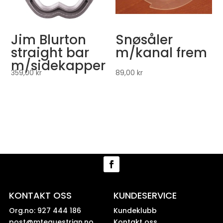
Jim Blurton
Snøsåler
straight bar
m/kanal frem
m/sidekapper
359,00
kr
89,00
kr
KONTAKT OSS
KUNDESERVICE
Org.no: 927 444 186
Kundeklubb
post@mtequestrian.no
Kontakt oss