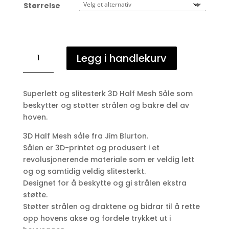
Størrelse
Såle
Legg i handlekurv
Jim
Blurton
3D
Superlett og slitesterk 3D Half Mesh Såle som
Half
beskytter og støtter strålen og bakre del av
Mesh
hoven.
antall
3D Half Mesh såle fra Jim Blurton.
Sålen er 3D-printet og produsert i et
revolusjonerende materiale som er veldig lett
og og samtidig veldig slitesterkt.
Designet for å beskytte og gi strålen ekstra
støtte.
Støtter strålen og draktene og bidrar til å rette
opp hovens akse og fordele trykket ut i