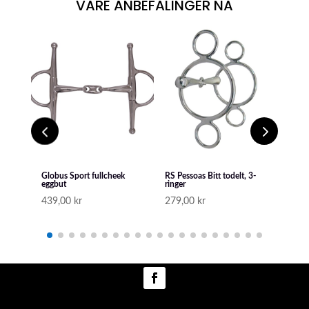
VÅRE ANBEFALINGER NÅ
Globus Sport fullcheek
RS Pessoas Bitt todelt, 3-
Globu
eggbut
ringer
329
439,00
kr
279,00
kr