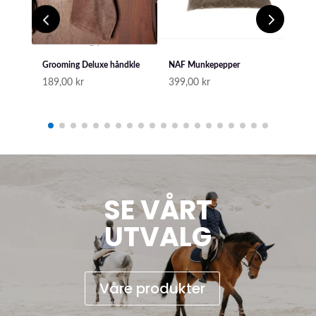
Grooming Deluxe håndkle
NAF Munkepepper
Quic
189,00
kr
399,00
kr
209
SE VÅRT
UTVALG
Våre produkter