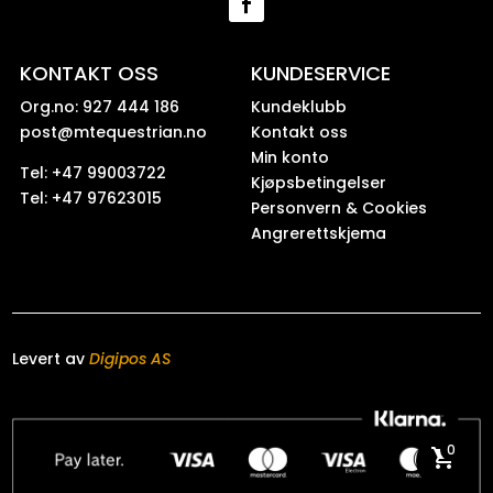
KONTAKT OSS
KUNDESERVICE
Org.no: 927 444 186
Kundeklubb
post@mtequestrian.no
Kontakt oss
Min konto
Tel: +47 99003722
Kjøpsbetingelser
Tel: +47 97623015
Personvern & Cookies
Angrerettskjema
Levert av
Digipos AS
0
shopping_cart