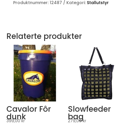
Produktnummer:
12487
Kategori:
Stallutstyr
Relaterte produkter
Cavalor Fôr
Slowfeeder
dunk
bag
399,00
kr
279,00
kr