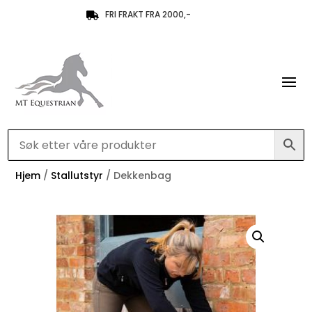
FRI FRAKT FRA 2000,-

Hjem
/
Stallutstyr
/ Dekkenbag