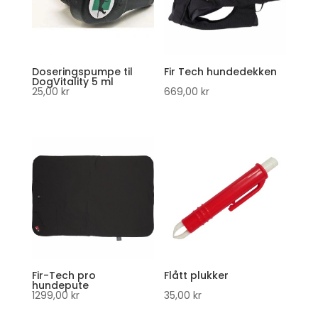
Doseringspumpe til
Fir Tech hundedekken
DogVitality 5 ml
25,00
kr
669,00
kr
Fir-Tech pro
Flått plukker
hundepute
1299,00
kr
35,00
kr