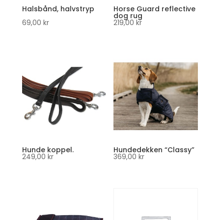
Halsbånd, halvstryp
Horse Guard reflective
dog rug
69,00
kr
219,00
kr
Hunde koppel.
Hundedekken “Classy”
249,00
kr
369,00
kr