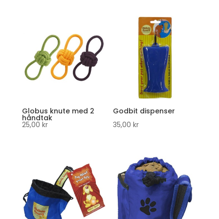
Globus knute med 2
Godbit dispenser
håndtak
25,00
kr
35,00
kr