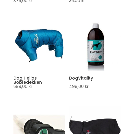
379,00
kr
35,00
kr
Dog Helios
DogVitality
Bobledekken
599,00
kr
499,00
kr