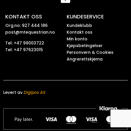
KONTAKT OSS
KUNDESERVICE
Org.no: 927 444 186
Kundeklubb
post@mtequestrian.no
Kontakt oss
Min konto
Tel: +47 99003722
Kjøpsbetingelser
Tel: +47 97623015
Personvern & Cookies
Angrerettskjema
Levert av
Digipos AS
0
shopping_cart