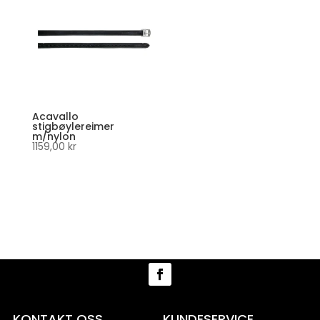
Acavallo
stigbøylereimer
m/nylon
1159,00
kr
KONTAKT OSS
KUNDESERVICE