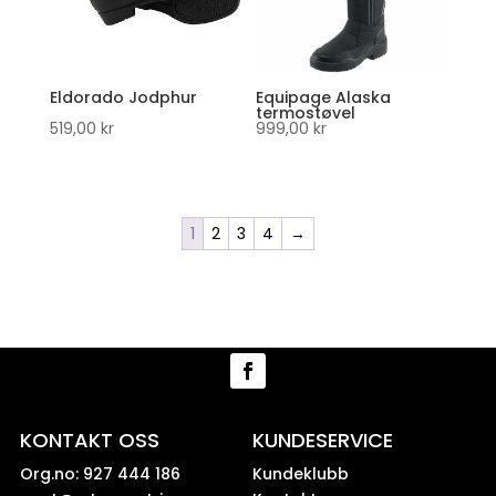
Eldorado Jodphur
Equipage Alaska
termostøvel
519,00
kr
999,00
kr
1
2
3
4
→
KONTAKT OSS
KUNDESERVICE
Org.no: 927 444 186
Kundeklubb