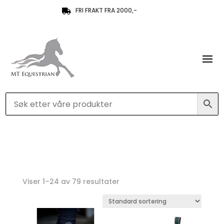
FRI FRAKT FRA 2000,-

Viser 1–24 av 79 resultater