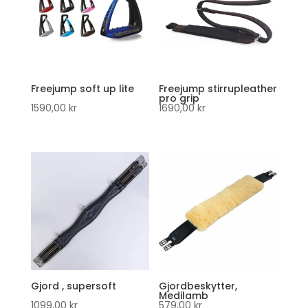
Freejump soft up lite
Freejump stirrupleather
pro grip
1590,00
kr
1690,00
kr
Gjord , supersoft
Gjordbeskytter,
Medilamb
1099,00
kr
579,00
kr