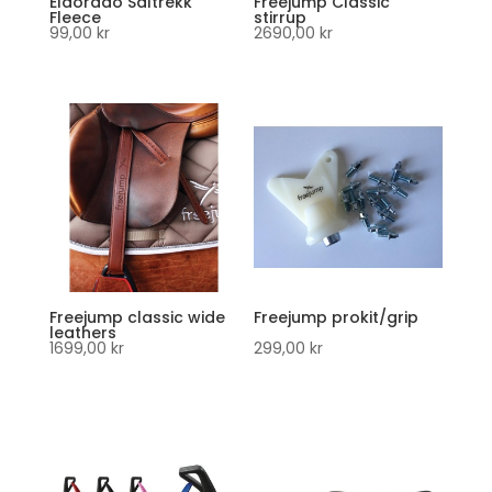
Eldorado Saltrekk
Freejump Classic
Fleece
stirrup
99,00
kr
2690,00
kr
Freejump classic wide
Freejump prokit/grip
leathers
1699,00
kr
299,00
kr