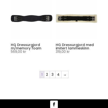
HG Dressurgjord
HG Dressurgjord med
m/memory foam
imitert lammeskinn
569,00
kr
319,00
kr
1
2
3
4
→