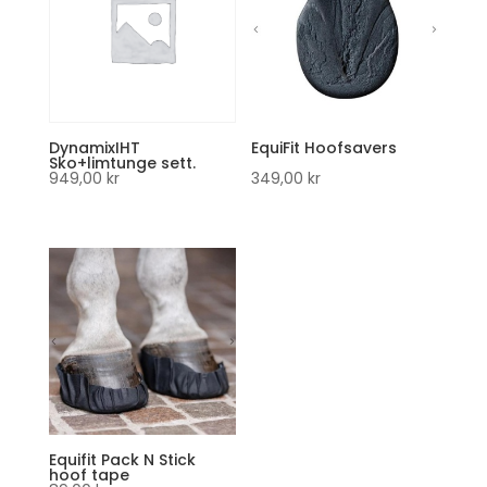
DynamixIHT
EquiFit Hoofsavers
Sko+limtunge sett.
949,00
kr
349,00
kr
Equifit Pack N Stick
hoof tape