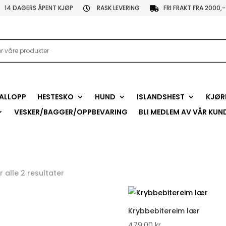
14 DAGERS ÅPENT KJØP
RASK LEVERING
FRI FRAKT FRA 2000,-


ALLOPP
HESTESKO
HUND
ISLANDSHEST
KJØR
VESKER/BAGGER/OPPBEVARING
BLI MEDLEM AV VÅR KUN
r alle 2 resultater
Krybbebitereim lær
479,00
kr