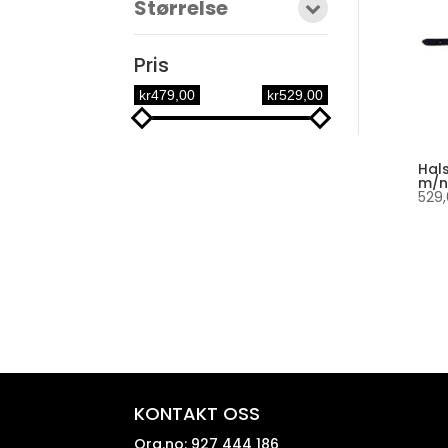
Størrelse
Pris
kr479,00
kr529,00
Hal
m/n
529
KONTAKT OSS
Org.no: 927 444 186