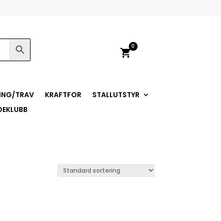
0
shopping_cart
ING/TRAV
KRAFTFOR
STALLUTSTYR
DEKLUBB