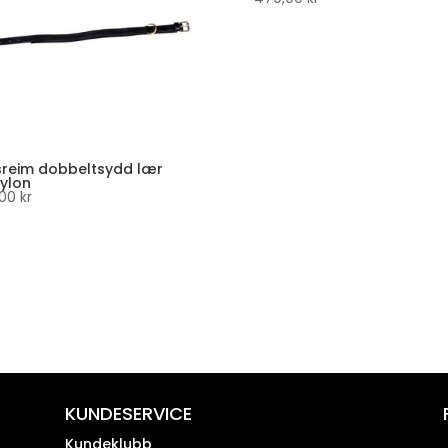
sreim dobbeltsydd lær
ylon
,00
kr
KUNDESERVICE
Kundeklubb