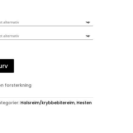
urv
n forsterkning
tegorier:
Halsreim/krybbebitereim
,
Hesten