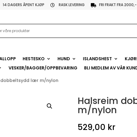
14 DAGERS ÅPENT KJØP
RASK LEVERING
FRI FRAKT FRA 2000,-


ALLOPP
HESTESKO
HUND
ISLANDSHEST
KJØR
VESKER/BAGGER/OPPBEVARING
BLI MEDLEM AV VÅR KUN
 dobbeltsydd lær m/nylon
Halsreim do
m/nylon
529,00
kr