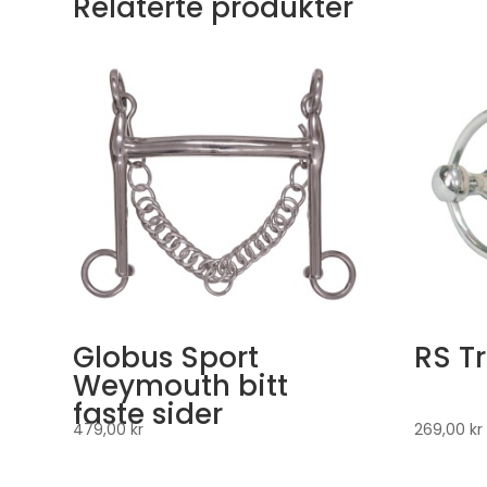
Relaterte produkter
Globus Sport
RS Tr
Weymouth bitt
faste sider
479,00
kr
269,00
kr