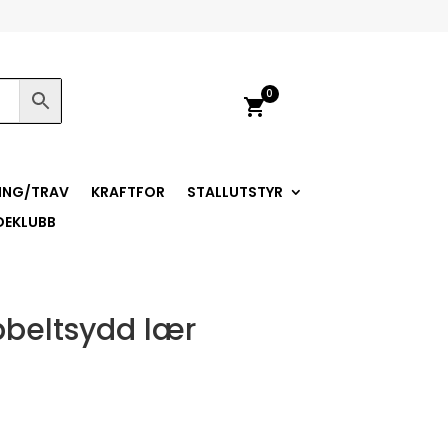
0
shopping_cart
ING/TRAV
KRAFTFOR
STALLUTSTYR
DEKLUBB
bbeltsydd lær