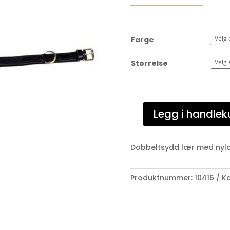
Farge
Størrelse
Legg i handlek
Halsreim
dobbeltsydd
lær
Dobbeltsydd lær med nylo
m/nylon
antall
Produktnummer:
10416
Ka