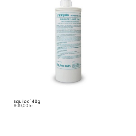
Equilox 140g
609,00
kr