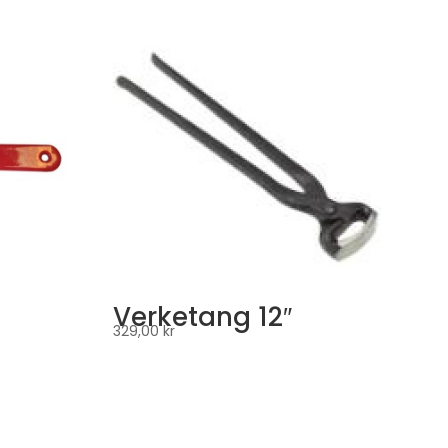
Verketang 12″
329,00
kr