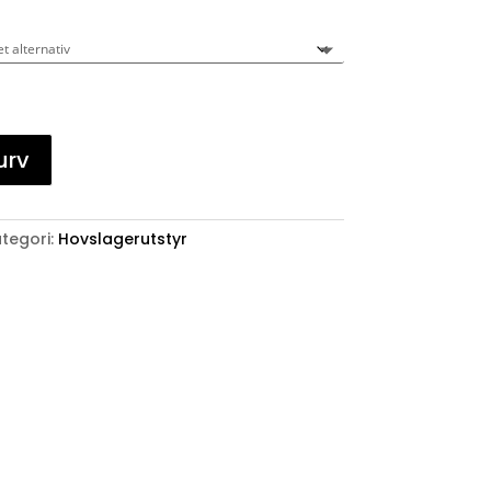
urv
tegori:
Hovslagerutstyr