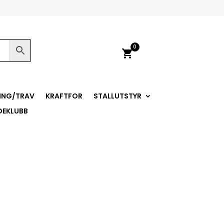
0
shopping_cart
ING/TRAV
KRAFTFOR
STALLUTSTYR
DEKLUBB