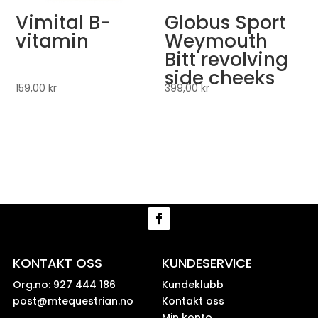
Vimital B-
Globus Sport
vitamin
Weymouth
Bitt revolving
side cheeks
159,00
kr
399,00
kr
KONTAKT OSS
KUNDESERVICE
Org.no: 927 444 186
Kundeklubb
post@mtequestrian.no
Kontakt oss
Min konto