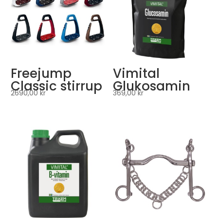
Freejump
Vimital
Classic stirrup
Glukosamin
2690,00
kr
369,00
kr