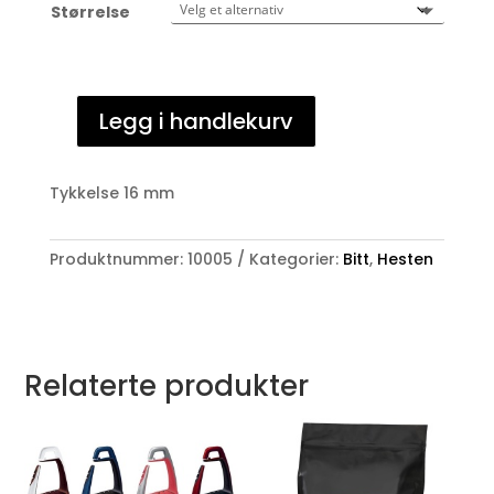
Størrelse
Legg i handlekurv
RS
Pessoas
Bitt
Tykkelse 16 mm
todelt,
3-
ringer
Produktnummer:
10005
Kategorier:
Bitt
,
Hesten
antall
Relaterte produkter