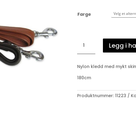
Farge
Hunde
Legg i h
koppel.
antall
Nylon kledd med mykt skin
180cm
Produktnummer:
11223
Ka