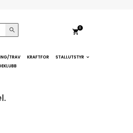
0
shopping_cart
ING/TRAV
KRAFTFOR
STALLUTSTYR
DEKLUBB
l.