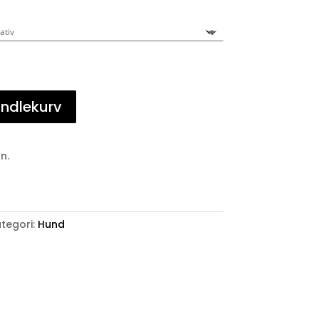
andlekurv
n.
tegori:
Hund