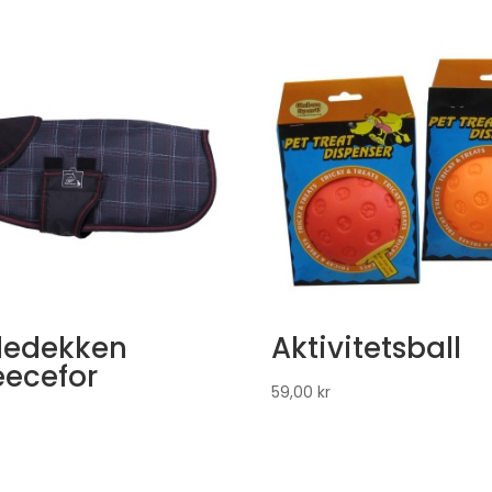
edekken
Aktivitetsball
eecefor
59,00
kr