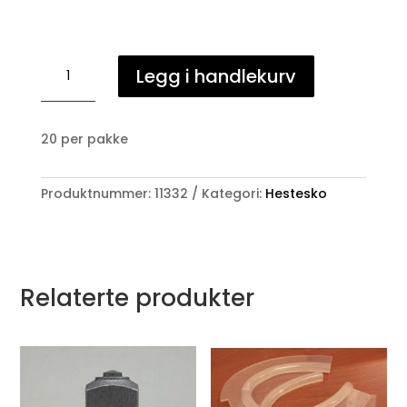
Propp
Legg i handlekurv
til
broddhull
antall
20 per pakke
Produktnummer:
11332
Kategori:
Hestesko
Relaterte produkter