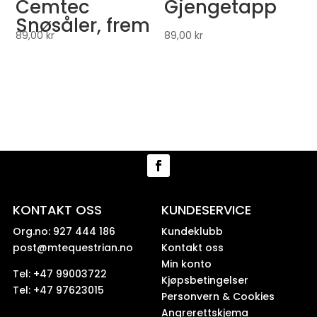
Cemtec
Gjengetapp
Snøsåler, frem
89,00
kr
89,00
kr
KONTAKT OSS
KUNDESERVICE
Org.no: 927 444 186
Kundeklubb
post@mtequestrian.no
Kontakt oss
Min konto
Tel: +47 99003722
Kjøpsbetingelser
Tel: +47 97623015
Personvern & Cookies
Angrerettskjema