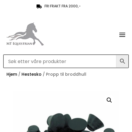
FRI FRAKT FRA 2000,-

Hjem
/
Hestesko
/ Propp til broddhull