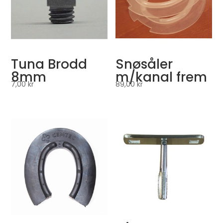
Tuna Brodd
Snøsåler
8mm
m/kanal frem
7,00
kr
89,00
kr