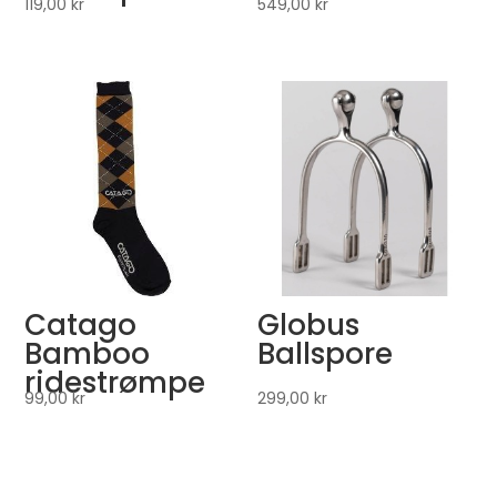
119,00
kr
549,00
kr
Catago
Globus
Bamboo
Ballspore
ridestrømpe
99,00
kr
299,00
kr