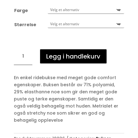
Farge
Størrelse
Horse
Legg i handlekurv
Pilot
x-
pure
En enkel ridebukse med meget gode comfort
dame
egenskaper. Buksen består av 71% polyamid,
antall
29% elasthanne noe som gir den meget gode
puste og tørke egenskaper. Samtidig er den
også veldig behagelig mot huden. Metrialet er
også stretchy noe som sikrer en god og
behagelig opplevelse