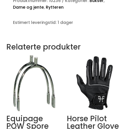
Produktnummer:
10236
Kategorier:
Bukser
,
Dame og jente
,
Rytteren
Estimert leveringstid: 1 dager
Relaterte produkter
Equipage
Horse Pilot
POW Spore
Leather Glove