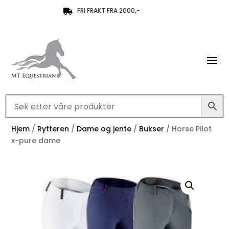
FRI FRAKT FRA 2000,-

Hjem
/
Rytteren
/
Dame og jente
/
Bukser
/ Horse Pilot
x-pure dame