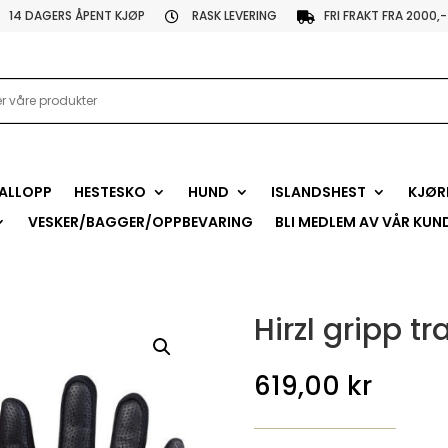
14 DAGERS ÅPENT KJØP
RASK LEVERING
FRI FRAKT FRA 2000,-


ALLOPP
HESTESKO
HUND
ISLANDSHEST
KJØR
VESKER/BAGGER/OPPBEVARING
BLI MEDLEM AV VÅR KUN
Hirzl gripp tr
619,00
kr