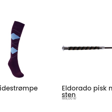
Ridestrømpe
Eldorado pisk
sten
189,00
kr