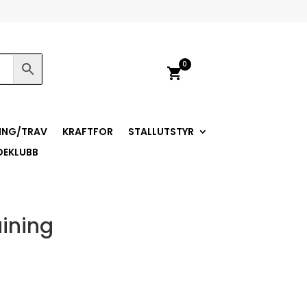
0
shopping_cart
ING/TRAV
KRAFTFOR
STALLUTSTYR
DEKLUBB
aining