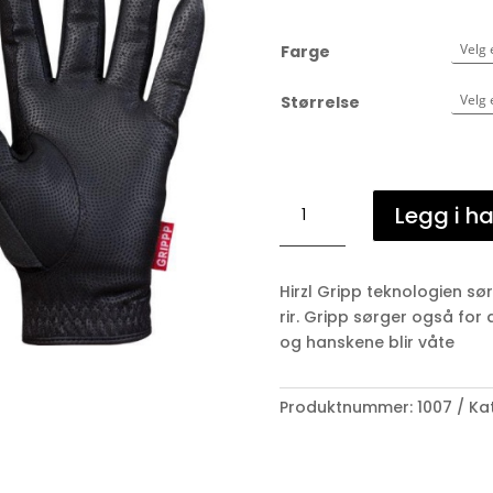
Farge
Størrelse
Hirzl
Legg i h
gripp
training
antall
Hirzl Gripp teknologien sø
rir. Gripp sørger også for 
og hanskene blir våte
Produktnummer:
1007
Ka