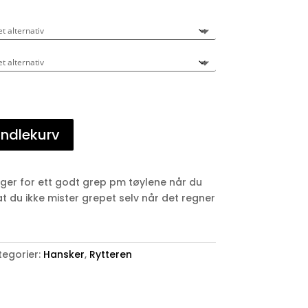
andlekurv
rger for ett godt grep pm tøylene når du
at du ikke mister grepet selv når det regner
tegorier:
Hansker
,
Rytteren