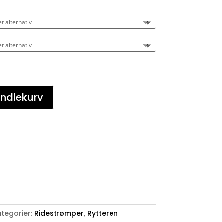
andlekurv
tegorier:
Ridestrømper
,
Rytteren