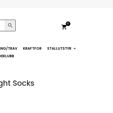
0
shopping_cart
ING/TRAV
KRAFTFOR
STALLUTSTYR
DEKLUBB
ight Socks