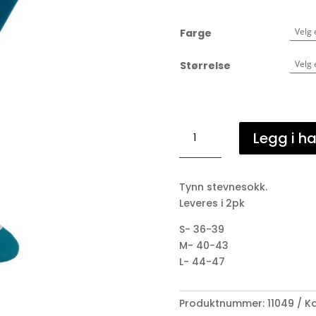
Farge
Størrelse
Horse
Legg i h
Pilot
Light
Socks
Tynn stevnesokk.
antall
Leveres i 2pk
S- 36-39
M- 40-43
L- 44-47
Produktnummer:
11049
Ka