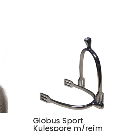
Globus Sport
Kulespore m/reim