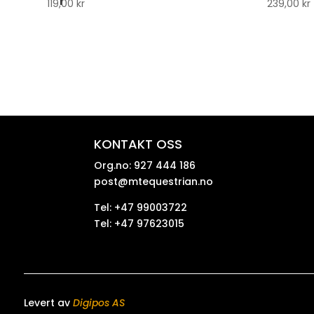
119,00
kr
239,00
kr
KONTAKT OSS
Org.no: 927 444 186
post@mtequestrian.no
Tel: +47 99003722
Tel: +47 97623015
Levert av
Digipos AS