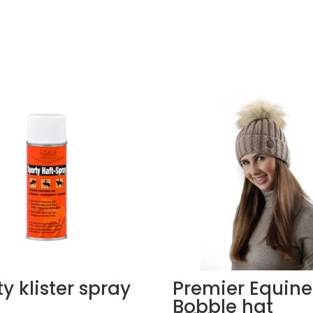
y klister spray
Premier Equine
Bobble hat