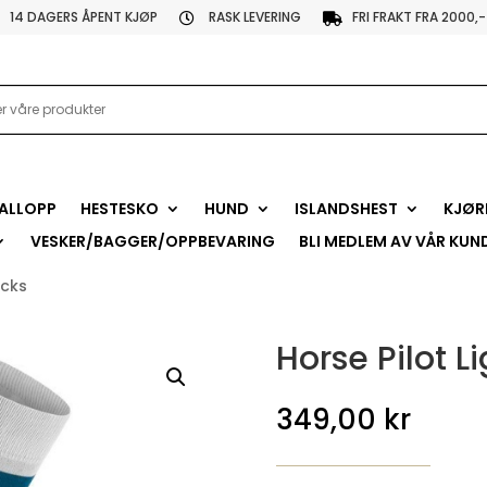
14 DAGERS ÅPENT KJØP
RASK LEVERING
FRI FRAKT FRA 2000,-


ALLOPP
HESTESKO
HUND
ISLANDSHEST
KJØR
VESKER/BAGGER/OPPBEVARING
BLI MEDLEM AV VÅR KUN
ocks
Horse Pilot L
349,00
kr