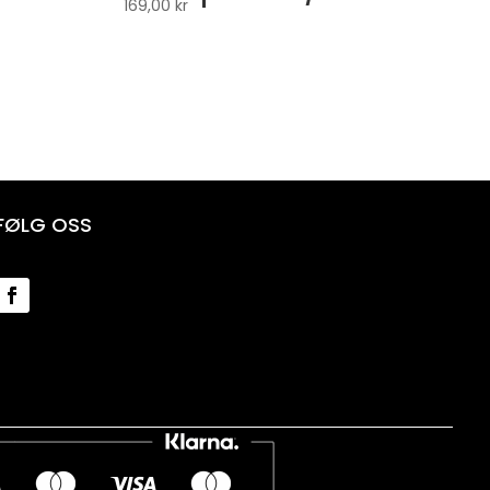
169,00
kr
FØLG OSS