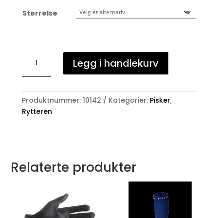
Størrelse
Eldorado
Legg i handlekurv
pisk
med
sten
antall
Produktnummer:
10142
Kategorier:
Pisker
,
Rytteren
Relaterte produkter