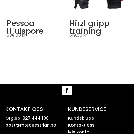
Pessoa
Hirzl gripp
Hjulspore
training
689,00
kr
619,00
kr
KONTAKT OSS
KUNDESERVICE
Org.no: 927 444 186
Kundeklubb
post@mtequestrian.no
Kontakt oss
Min konto