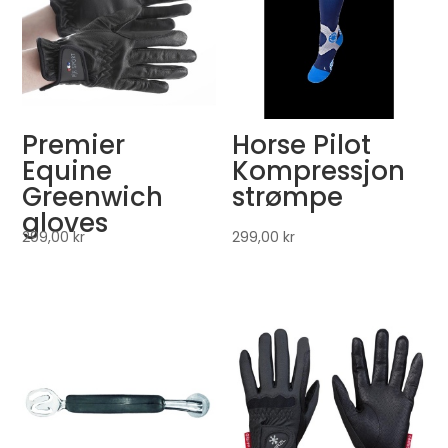
Premier
Horse Pilot
Equine
Kompressjon
Greenwich
strømpe
gloves
299,00
kr
299,00
kr