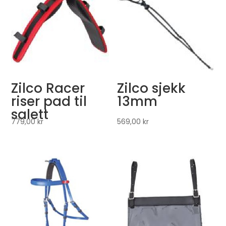
Zilco Racer
Zilco sjekk
riser pad til
13mm
salett
779,00
kr
569,00
kr