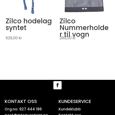
Zilco hodelag
Zilco
syntet
Nummerholde
r til vogn
629,00
kr
299,00
kr
KONTAKT OSS
KUNDESERVICE
Org.no: 927 444 186
Kundeklubb