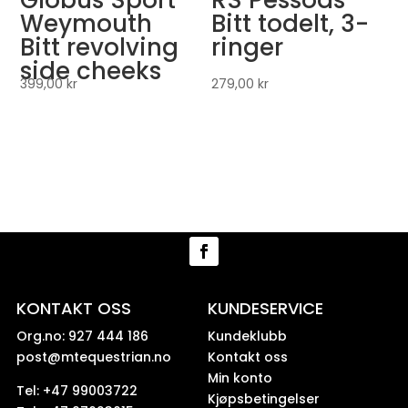
Weymouth
Bitt todelt, 3-
Bitt revolving
ringer
side cheeks
399,00
kr
279,00
kr
KONTAKT OSS
KUNDESERVICE
Org.no: 927 444 186
Kundeklubb
post@mtequestrian.no
Kontakt oss
Min konto
Tel: +47 99003722
Kjøpsbetingelser