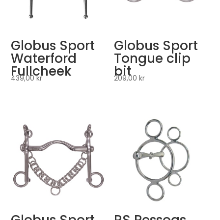
Globus Sport
Globus Sport
Waterford
Tongue clip
Fullcheek
bit
439,00
kr
209,00
kr
Globus Sport
RS Pessoas