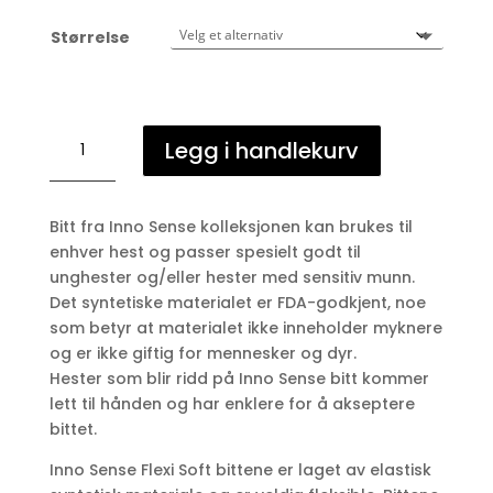
Størrelse
Trust
Legg i handlekurv
Inno
sens
Eggbut
Bitt fra Inno Sense kolleksjonen kan brukes til
flexi
enhver hest og passer spesielt godt til
soft
unghester og/eller hester med sensitiv munn.
15mm
Det syntetiske materialet er FDA-godkjent, noe
antall
som betyr at materialet ikke inneholder myknere
og er ikke giftig for mennesker og dyr.
Hester som blir ridd på Inno Sense bitt kommer
lett til hånden og har enklere for å akseptere
bittet.
Inno Sense Flexi Soft bittene er laget av elastisk