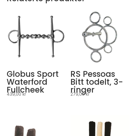
Globus Sport
RS Pessoas
Waterford
Bitt todelt, 3-
Fullcheek
ringer
439,00
kr
279,00
kr