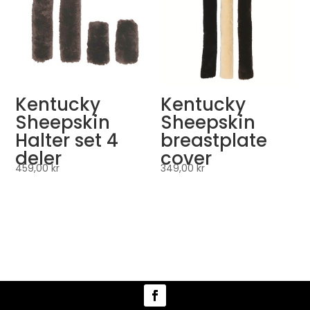
Kentucky
Kentucky
Sheepskin
Sheepskin
Halter set 4
breastplate
deler
cover
459,00
kr
349,00
kr