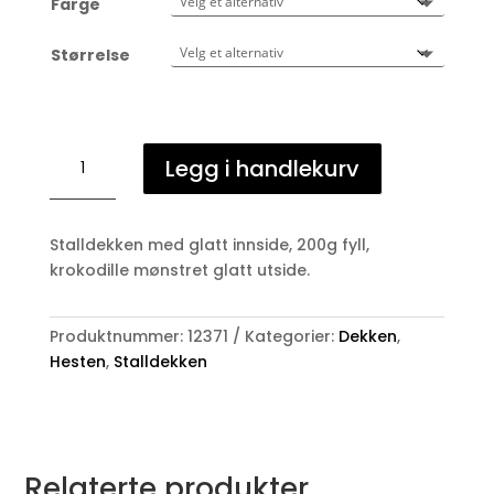
Farge
Størrelse
Stalldekken
Legg i handlekurv
Start
antall
Stalldekken med glatt innside, 200g fyll,
krokodille mønstret glatt utside.
Produktnummer:
12371
Kategorier:
Dekken
,
Hesten
,
Stalldekken
Relaterte produkter