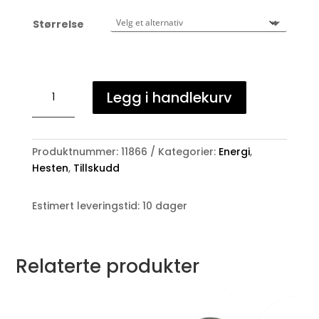
Størrelse
St
Legg i handlekurv
Hippolyt
Super
condition,
10kg
Produktnummer:
11866
Kategorier:
Energi
,
antall
Hesten
,
Tillskudd
Estimert leveringstid: 10 dager
Relaterte produkter