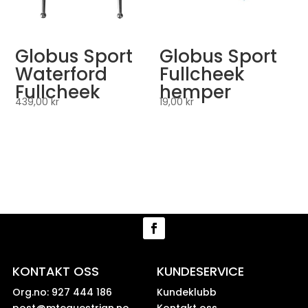
Globus Sport
Globus Sport
Waterford
Fullcheek
Fullcheek
hemper
439,00
kr
19,00
kr
KONTAKT OSS
KUNDESERVICE
Org.no: 927 444 186
Kundeklubb