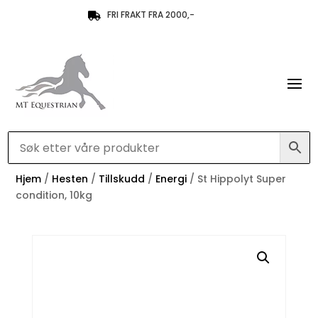
FRI FRAKT FRA 2000,-

Hjem
/
Hesten
/
Tillskudd
/
Energi
/ St Hippolyt Super
condition, 10kg