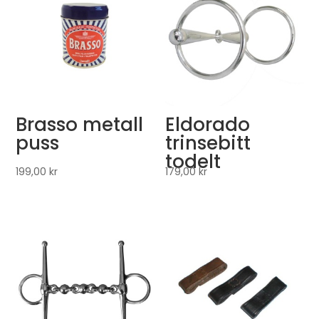
Brasso metall
Eldorado
puss
trinsebitt
todelt
199,00
kr
179,00
kr