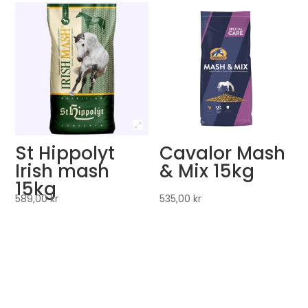
St Hippolyt
Cavalor Mash
Irish mash
& Mix 15kg
15kg
589,00
kr
535,00
kr