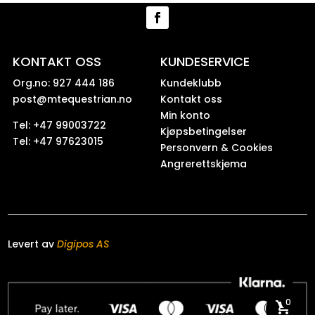
KONTAKT OSS
KUNDESERVICE
Org.no: 927 444 186
Kundeklubb
post@mtequestrian.no
Kontakt oss
Min konto
Tel: +47 99003722
Kjøpsbetingelser
Tel: +47 97623015
Personvern & Cookies
Angrerettskjema
Levert av
Digipos AS
0
shopping_cart