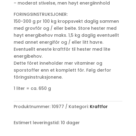
– moderat stivelse, men høyt energiinnhold
FORINGSINSTRUKSJONER:
150-300 g pr 100 kg kroppsvekt daglig sammen
med grovfôr og / eller beite. Store hester med
høyt energibehov maks. 1,5 kg daglig eventuellt
med annet energifôr og / eller litt havre.
Eventuellt eneste kraftfôr til hester med lite
energibehov.
Dette fôret inneholder mer vitaminer og
sporstoffer enn et komplett fôr. Følg derfor
fôringsinstruksjonene.
1 liter = ca. 650 g
Produktnummer:
10977
Kategori:
Kraftfor
Estimert leveringstid: 10 dager