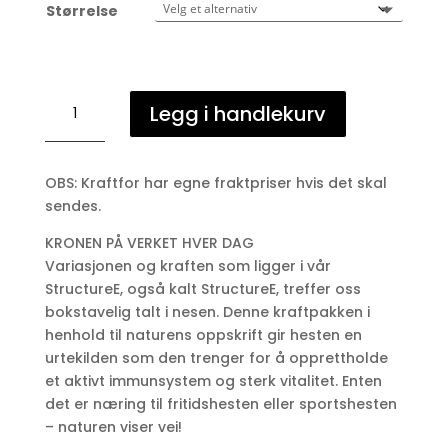
Størrelse
St
Legg i handlekurv
Hippolyt
Struktur
E
OBS: Kraftfor har egne fraktpriser hvis det skal
20kg
sendes.
antall
KRONEN PÅ VERKET HVER DAG
Variasjonen og kraften som ligger i vår
StructureE, også kalt StructureE, treffer oss
bokstavelig talt i nesen. Denne kraftpakken i
henhold til naturens oppskrift gir hesten en
urtekilden som den trenger for å opprettholde
et aktivt immunsystem og sterk vitalitet. Enten
det er næring til fritidshesten eller sportshesten
– naturen viser vei!