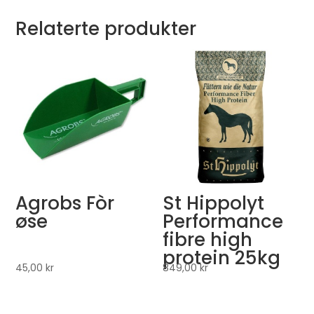
Relaterte produkter
Agrobs Fòr
St Hippolyt
øse
Performance
fibre high
protein 25kg
45,00
kr
849,00
kr