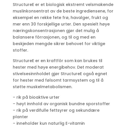
StructureE er et biologisk ekstremt velsmakende
muslinkonsentrat av de beste ingrediensene, for
eksempel en rekke fete frø, havalger, frukt og
mer enn 30 forskjellige urter. Den spesielt høye
næringskonsentrasjonen gjør det mulig å
balansere fôrrasjonen, og til og med en
beskjeden mengde sikrer behovet for viktige
stoffer.
StructureE er en kraftfôr som kan brukes til
hester med høye energibehov. Det moderat
stivelsesinnholdet gjør StructureE også egnet
for hester med følsomt tarmsystem og til å
støtte muskelmetabolismen.
– rik på bioaktive urter
– høyt innhold av organisk bundne sporstoffer
– rik på verdifulle fettsyrer og sekundære
planter
– inneholder kun naturlig E-vitamin