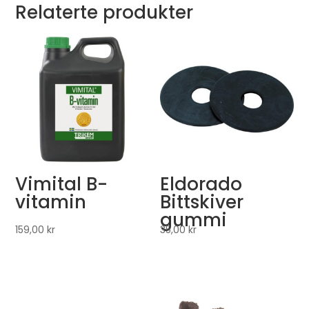
Relaterte produkter
Vimital B-
Eldorado
vitamin
Bittskiver
gummi
159,00
kr
35,00
kr