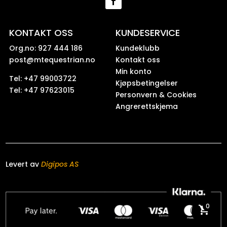
KONTAKT OSS
KUNDESERVICE
Org.no: 927 444 186
Kundeklubb
post@mtequestrian.no
Kontakt oss
Min konto
Tel: +47 99003722
Kjøpsbetingelser
Tel: +47 97623015
Personvern & Cookies
Angrerettskjema
Levert av
Digipos AS
0
shopping_cart