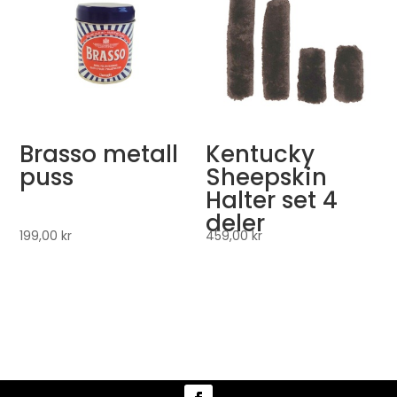
Brasso metall
Kentucky
puss
Sheepskin
Halter set 4
deler
199,00
kr
459,00
kr