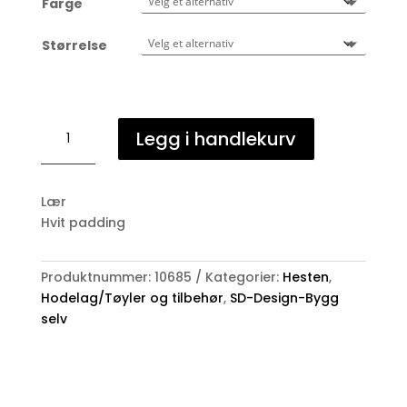
Farge
Størrelse
SD-
Legg i handlekurv
design
nesereim
antall
Lær
Hvit padding
Produktnummer:
10685
Kategorier:
Hesten
,
Hodelag/Tøyler og tilbehør
,
SD-Design-Bygg
selv