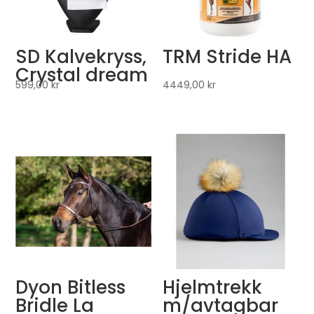
SD Kalvekryss,
TRM Stride HA
Crystal dream
599,00
kr
4449,00
kr
Dyon Bitless
Hjelmtrekk
Bridle La
m/avtagbar