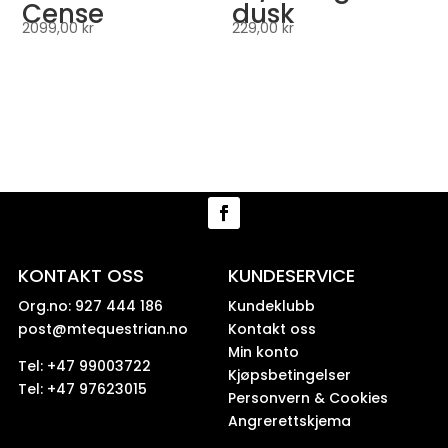
Cense
dusk
2099,00
kr
229,00
kr
KONTAKT OSS
KUNDESERVICE
Org.no: 927 444 186
Kundeklubb
post@mtequestrian.no
Kontakt oss
Min konto
Tel: +47 99003722
Kjøpsbetingelser
Tel: +47 97623015
Personvern & Cookies
Angrerettskjema