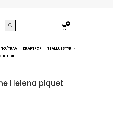
0
shopping_cart
ING/TRAV
KRAFTFOR
STALLUTSTYR
DEKLUBB
ne Helena piquet