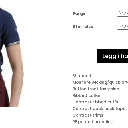
Farge
Størrelse
Premier
Legg i h
Equine
Helena
piquet
Shaped fit
antall
Moisture wicking/quick dr
Button front fastening
Ribbed collar
Contrast ribbed cuffs
Contrast back neck tapes
Contrast trims
PE printed branding