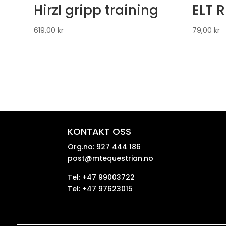
Hirzl gripp training
ELT 
619,00
kr
79,00
kr
KONTAKT OSS
Org.no: 927 444 186
post@mtequestrian.no
Tel: +47 99003722
Tel: +47 97623015