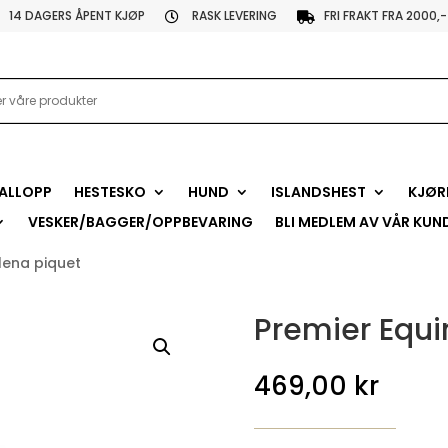
14 DAGERS ÅPENT KJØP
RASK LEVERING
FRI FRAKT FRA 2000,-


ALLOPP
HESTESKO
HUND
ISLANDSHEST
KJØR
VESKER/BAGGER/OPPBEVARING
BLI MEDLEM AV VÅR KUN
lena piquet
Premier Equi
469,00
kr