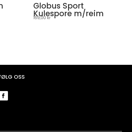
n
Globus Sport
Kulespore m/reim
169,00
kr
FØLG OSS