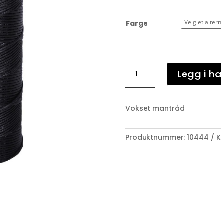
Farge
Mantråd
Legg i h
200m
antall
Vokset mantråd
Produktnummer:
10444
K