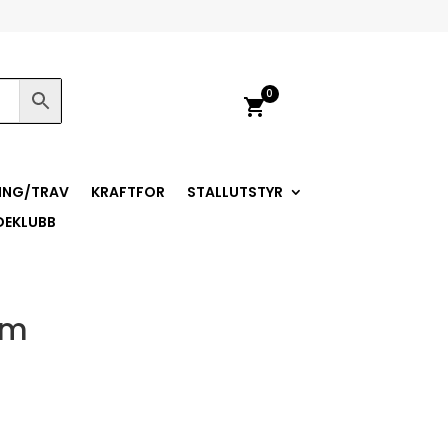
0
shopping_cart
ING/TRAV
KRAFTFOR
STALLUTSTYR
DEKLUBB
0m