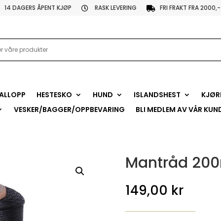
14 DAGERS ÅPENT KJØP
RASK LEVERING
FRI FRAKT FRA 2000,-


ALLOPP
HESTESKO
HUND
ISLANDSHEST
KJØR
VESKER/BAGGER/OPPBEVARING
BLI MEDLEM AV VÅR KUN
Mantråd 20
149,00
kr