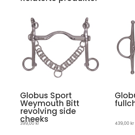
Globus Sport
Glob
Weymouth Bitt
full
revolving side
cheeks
399,00
kr
439,00
kr