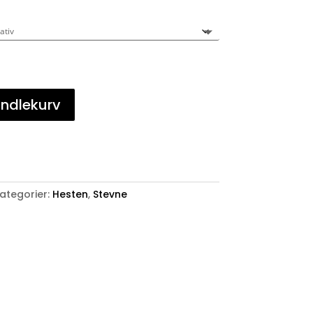
andlekurv
ategorier:
Hesten
,
Stevne