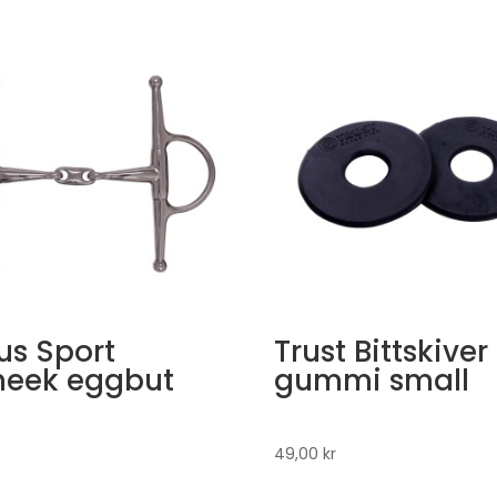
us Sport
Trust Bittskiver
cheek eggbut
gummi small
49,00
kr