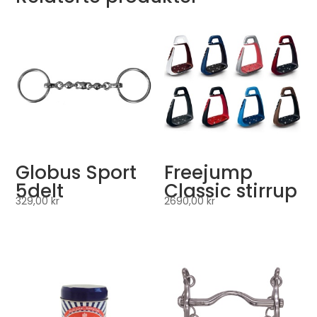
Globus Sport
Freejump
5delt
Classic stirrup
329,00
kr
2690,00
kr