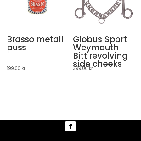
Brasso metall
Globus Sport
puss
Weymouth
Bitt revolving
side cheeks
199,00
kr
399,00
kr