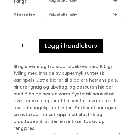
Farge
Størrelse
Kentucky
Legg i handlekurv
Show
rug
antall
Stilig stevne og transportsdekken med 160 gr.
fylling med innside av supermyk syntetisk
kaninpels. Dette bidrar til å polere hestens pels,
hindrer gnag og ubehag, og dessuten hjelper
med å holde hesten varm. Syntetisk saueskinn
over manken og rundt halsen for å være mest
mulig behagelig for hesten. Dekkenet har også
en avtakbar halestropp med elastikk og
plasttube slik at den enkelt kan tas av og
rengjøres.