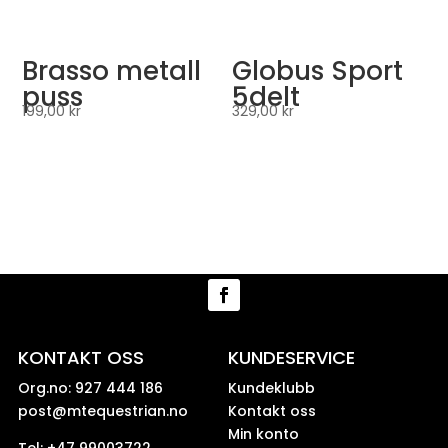
Brasso metall
Globus Sport
puss
5delt
199,00
kr
329,00
kr
KONTAKT OSS
KUNDESERVICE
Org.no: 927 444 186
Kundeklubb
post@mtequestrian.no
Kontakt oss
Min konto