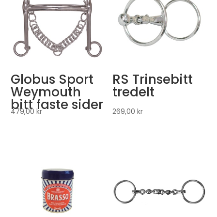
Globus Sport
RS Trinsebitt
Weymouth
tredelt
bitt faste sider
479,00
kr
269,00
kr