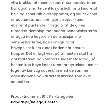
ville brukket et menneskebein. Senebeskytteren
har også smarte ventilasjonshull for å hindre at
bein og sener blir overopphetet, og saueskinnet
er pustende, noe som gjør stryksokkene
ekstremt pustende i tillegg til at de gir en
utmerket demping mot huden. Senebeskytteren
er også noe høyere en de tradisjonelle
senebeskytterne, noe som gir total
bevegelsesfrihet rundt koden når hesten
hopper. Det er lagt vekt på at hesten skal ha
optimal frihet og komfort rundt metatarsal, så
hesten kan bøye kneet uten forstyrrelser. Den er
laget av kunstig saueskinn med de samme
egenskapene og karakteristikkene som ekte
saueskinn.
Produktnummer:
10108
Kategorier:
Bandasjer/Belegg
,
Hesten