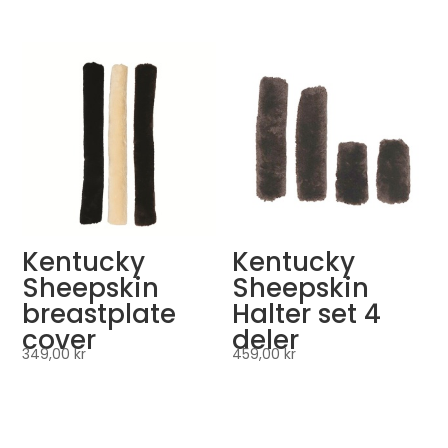
Kentucky
Kentucky
Sheepskin
Sheepskin
breastplate
Halter set 4
cover
deler
349,00
kr
459,00
kr