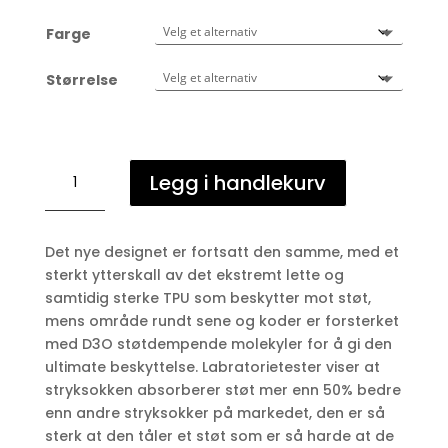
Farge
Størrelse
Kentucky
Legg i handlekurv
Sheepskin
Tendon
Elastic
Det nye designet er fortsatt den samme, med et
antall
sterkt ytterskall av det ekstremt lette og
samtidig sterke TPU som beskytter mot støt,
mens område rundt sene og koder er forsterket
med D3O støtdempende molekyler for å gi den
ultimate beskyttelse. Labratorietester viser at
stryksokken absorberer støt mer enn 50% bedre
enn andre stryksokker på markedet, den er så
sterk at den tåler et støt som er så harde at de