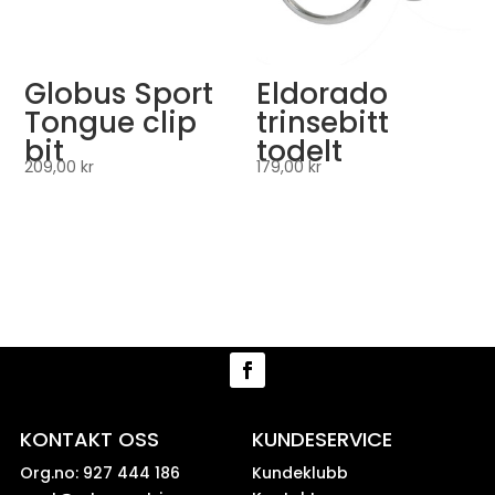
Globus Sport
Eldorado
Tongue clip
trinsebitt
bit
todelt
209,00
kr
179,00
kr
KONTAKT OSS
KUNDESERVICE
Org.no: 927 444 186
Kundeklubb