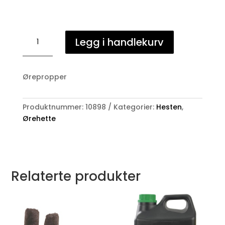
HG
Legg i handlekurv
Earplugs
antall
Ørepropper
Produktnummer:
10898
Kategorier:
Hesten
,
Ørehette
Relaterte produkter