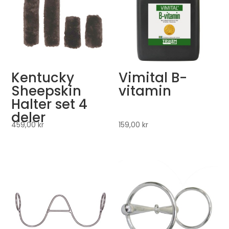
Kentucky
Vimital B-
Sheepskin
vitamin
Halter set 4
deler
459,00
kr
159,00
kr