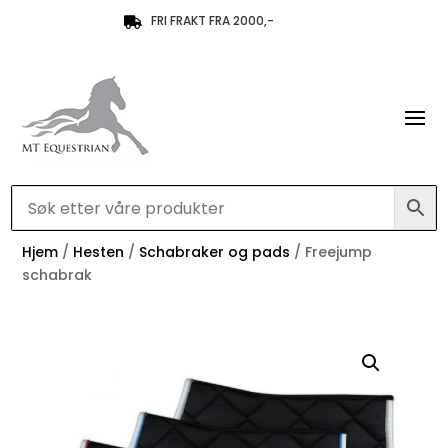
FRI FRAKT FRA 2000,-

Hjem
/
Hesten
/
Schabraker og pads
/ Freejump
schabrak