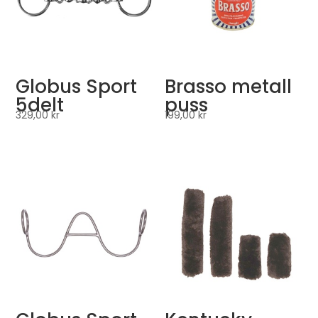
Globus Sport
Brasso metall
5delt
puss
329,00
kr
199,00
kr