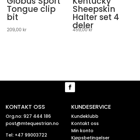
Globus Sport
Kentucky
Tongue clip
Sheepskin
bit
Halter set 4
deler
209,00
kr
459,00
kr
KONTAKT OSS
KUNDESERVICE
Org.no: 927 444 186
Kundeklubb
post@mtequestrian.no
Kontakt oss
Min konto
Tel: +47 99003722
Kjøpsbetingelser