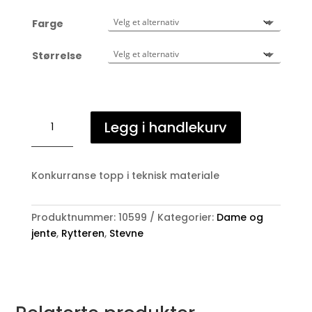
Farge
Størrelse
Cavalliera
Legg i handlekurv
Dame
showshirt
antall
Konkurranse topp i teknisk materiale
Produktnummer:
10599
Kategorier:
Dame og
jente
,
Rytteren
,
Stevne