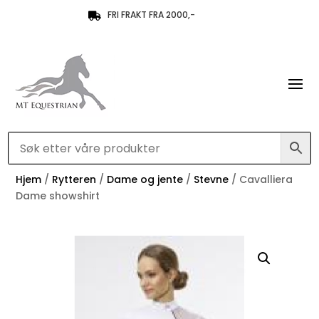
FRI FRAKT FRA 2000,-

Hjem
/
Rytteren
/
Dame og jente
/
Stevne
/ Cavalliera
Dame showshirt