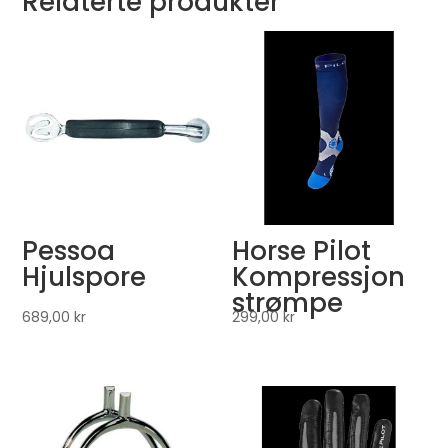
Relaterte produkter
Pessoa
Horse Pilot
Hjulspore
Kompressjon
strømpe
689,00
kr
299,00
kr