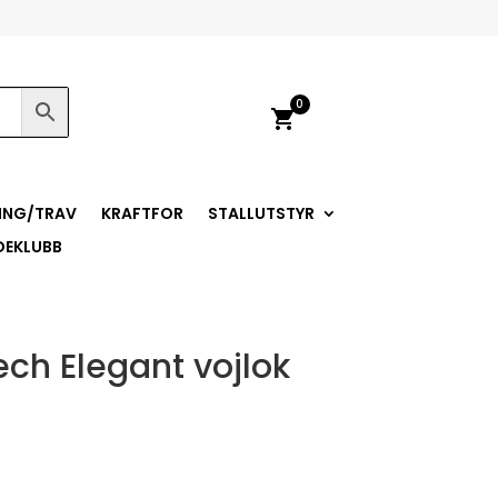
0
shopping_cart
ING/TRAV
KRAFTFOR
STALLUTSTYR
DEKLUBB
ech Elegant vojlok