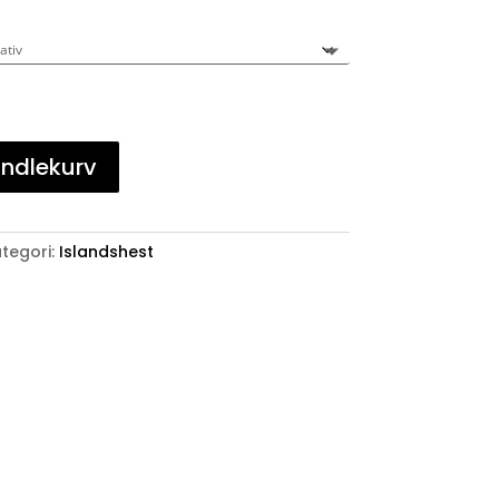
andlekurv
tegori:
Islandshest