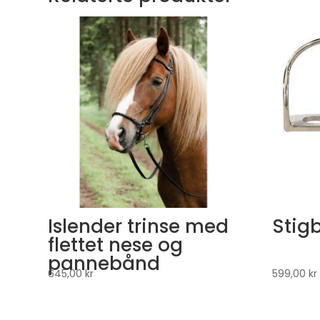
Islender trinse med
Stigb
flettet nese og
pannebånd
645,00
kr
599,00
kr