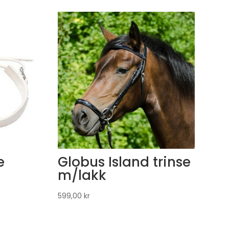
e
Globus Island trinse
m/lakk
599,00
kr