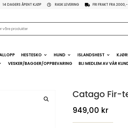
14 DAGERS ÅPENT KJØP
RASK LEVERING
FRI FRAKT FRA 2000,-


ALLOPP
HESTESKO
HUND
ISLANDSHEST
KJØR
VESKER/BAGGER/OPPBEVARING
BLI MEDLEM AV VÅR KUN
Catago Fir-t
949,00
kr