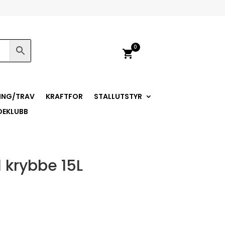
0
shopping_cart
ING/TRAV
KRAFTFOR
STALLUTSTYR
DEKLUBB
l krybbe 15L