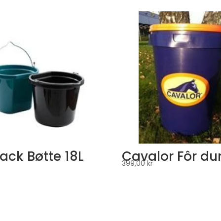
ack Bøtte 18L
Cavalor Fôr du
399,00
kr