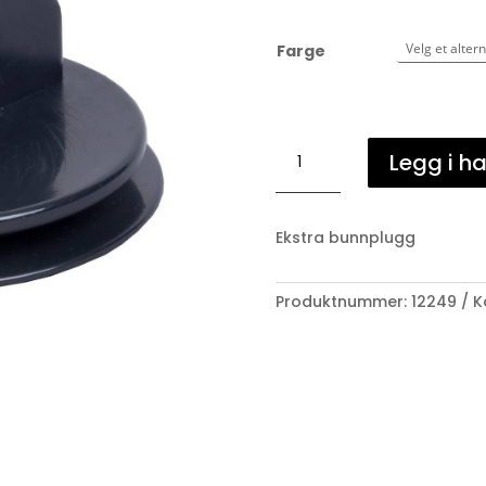
Farge
Bunnplugg
Legg i h
til
krybbe
15L
Ekstra bunnplugg
antall
Produktnummer:
12249
K