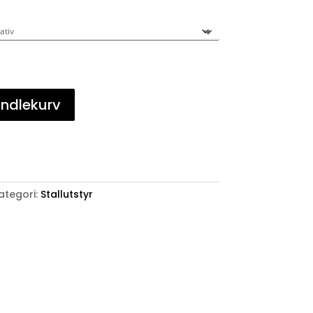
andlekurv
ategori:
Stallutstyr