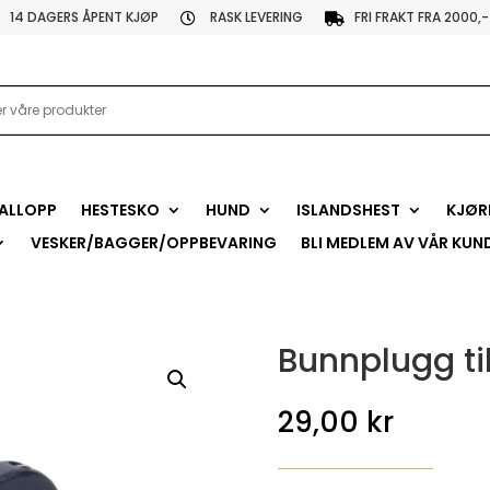
14 DAGERS ÅPENT KJØP
RASK LEVERING
FRI FRAKT FRA 2000,-


ALLOPP
HESTESKO
HUND
ISLANDSHEST
KJØR
VESKER/BAGGER/OPPBEVARING
BLI MEDLEM AV VÅR KUN
Bunnplugg ti
29,00
kr