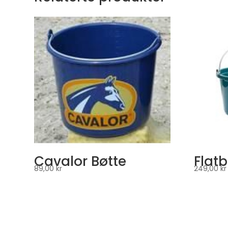
Cavalor Bøtte
Flatb
89,00
kr
249,00
kr