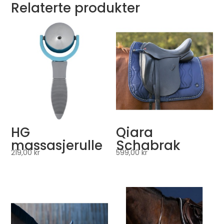
Relaterte produkter
HG
Qiara
massasjerulle
Schabrak
219,00
kr
599,00
kr