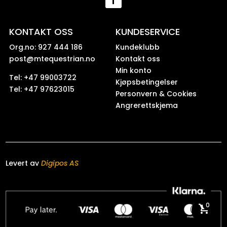
KONTAKT OSS
KUNDESERVICE
Org.no: 927 444 186
Kundeklubb
post@mtequestrian.no
Kontakt oss
Min konto
Tel: +47 99003722
Kjøpsbetingelser
Tel: +47 97623015
Personvern & Cookies
Angrerettskjema
Levert av
Digipos AS
0
shopping_cart