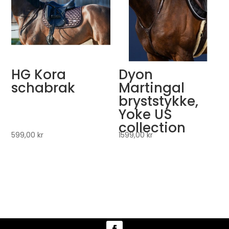
HG Kora
Dyon
schabrak
Martingal
bryststykke,
Yoke US
collection
599,00
kr
1599,00
kr