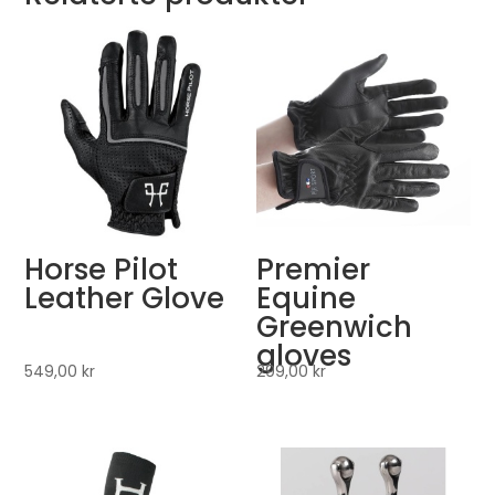
Horse Pilot
Premier
Leather Glove
Equine
Greenwich
gloves
549,00
kr
299,00
kr