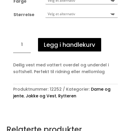
Farge
Størrelse
Vest,
Legg i handlekurv
Meave
antall
Deilig vest med vattert overdel og underdel i
softshell. Perfekt til ridning eller mellomlag
Produktnummer:
12252
Kategorier:
Dame og
jente
,
Jakke og Vest
,
Rytteren
Relaterte produkter