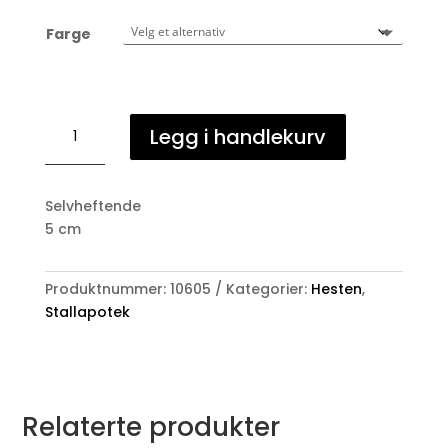
Farge
Selvheftende
Legg i handlekurv
bandasje
5cm
antall
Selvheftende
5 cm
Produktnummer:
10605
Kategorier:
Hesten
,
Stallapotek
Relaterte produkter