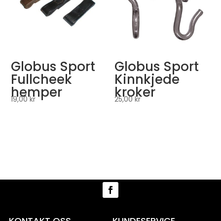
Globus Sport
Globus Sport
Fullcheek
Kinnkjede
hemper
kroker
19,00
kr
25,00
kr
KONTAKT OSS
KUNDESERVICE