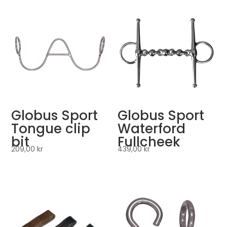
Globus Sport
Globus Sport
Tongue clip
Waterford
bit
Fullcheek
209,00
kr
439,00
kr