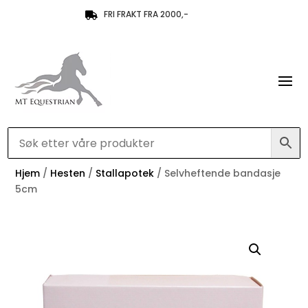
FRI FRAKT FRA 2000,-

Hjem
/
Hesten
/
Stallapotek
/ Selvheftende bandasje
5cm