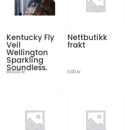
Kentucky Fly
Nettbutikk
Veil
frakt
Wellington
Sparkling
Soundless.
849,00
kr
0,00
kr