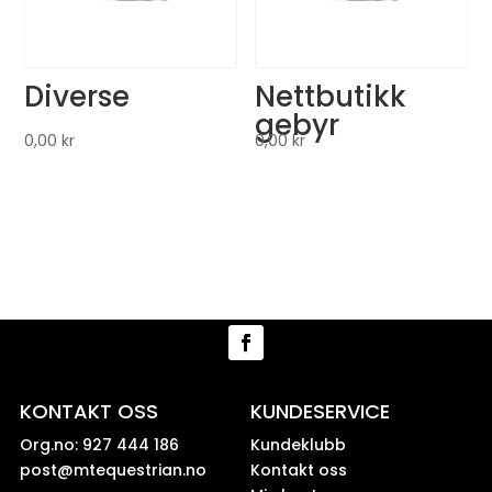
Diverse
Nettbutikk
gebyr
0,00
kr
0,00
kr
KONTAKT OSS
KUNDESERVICE
Org.no: 927 444 186
Kundeklubb
post@mtequestrian.no
Kontakt oss