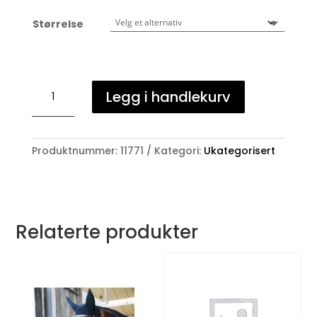
Størrelse
SD®
Legg i handlekurv
My
Passion
Fleece
Bandages.
Produktnummer:
11771
Kategori:
Ukategorisert
Silver
Glaze.
antall
Relaterte produkter