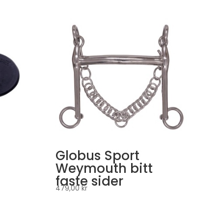
Globus Sport
Weymouth bitt
faste sider
479,00
kr