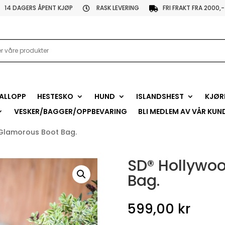
14 DAGERS ÅPENT KJØP
RASK LEVERING
FRI FRAKT FRA 2000,-


ALLOPP
HESTESKO
HUND
ISLANDSHEST
KJØR
VESKER/BAGGER/OPPBEVARING
BLI MEDLEM AV VÅR KUN
Glamorous Boot Bag.
SD® Hollywo
Bag.
599,00
kr