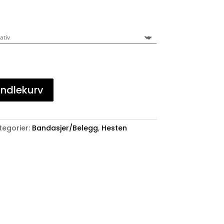
andlekurv
tegorier:
Bandasjer/Belegg
,
Hesten