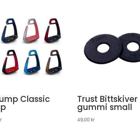
jump Classic
Trust Bittskiver
up
gummi small
r
49,00
kr