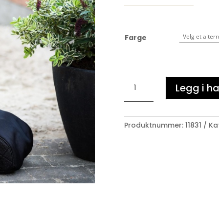
Farge
SD®
Legg i h
Hollywood
Glamorous
Boot
Bag.
Produktnummer:
11831
Ka
antall