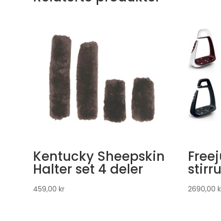
Kentucky Sheepskin
Free
Halter set 4 deler
stirr
459,00
kr
2690,00
k