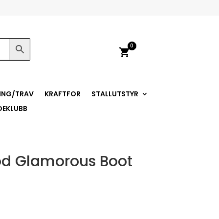
0
shopping_cart
ING/TRAV
KRAFTFOR
STALLUTSTYR
DEKLUBB
od Glamorous Boot