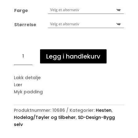
Farge
Størrelse
SD-
Legg i handlekurv
Design
høy
nesereim
Lakk detalje
m/lakk
Lær
antall
Myk padding
Produktnummer:
10686
Kategorier:
Hesten
,
Hodelag/Tøyler og tilbehør
,
SD-Design-Bygg
selv