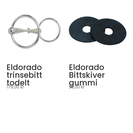
Eldorado
Eldorado
trinsebitt
Bittskiver
todelt
gummi
179,00
kr
35,00
kr