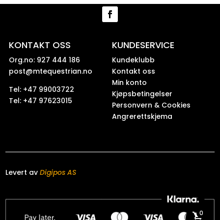
KONTAKT OSS
KUNDESERVICE
Org.no: 927 444 186
Kundeklubb
post@mtequestrian.no
Kontakt oss
Min konto
Tel: +47 99003722
Kjøpsbetingelser
Tel: +47 97623015
Personvern & Cookies
Angrerettskjema
Levert av
Digipos AS
0
shopping_cart