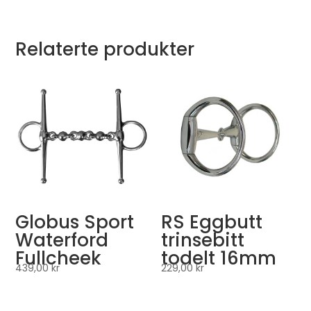
Relaterte produkter
Globus Sport
RS Eggbutt
Waterford
trinsebitt
Fullcheek
todelt 16mm
439,00
kr
229,00
kr