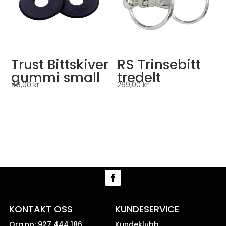
Trust Bittskiver
RS Trinsebitt
gummi small
tredelt
49,00
kr
269,00
kr
KONTAKT OSS
KUNDESERVICE
Org.no: 927 444 186
Kundeklubb