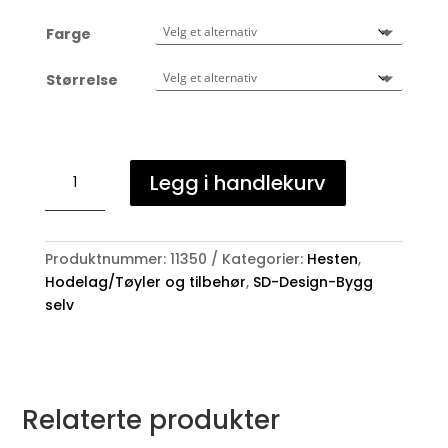
Farge
Størrelse
SD-
Legg i handlekurv
Design
enkel
nesreim
antall
Produktnummer:
11350
Kategorier:
Hesten
,
Hodelag/Tøyler og tilbehør
,
SD-Design-Bygg
selv
Relaterte produkter