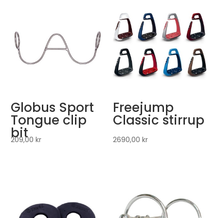
Globus Sport
Freejump
Tongue clip
Classic stirrup
bit
209,00
kr
2690,00
kr