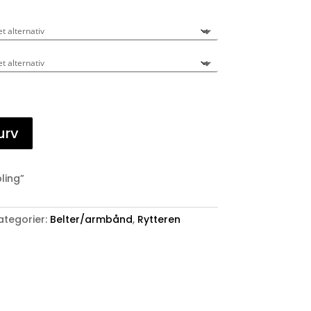
urv
ling”
ategorier:
Belter/armbånd
,
Rytteren