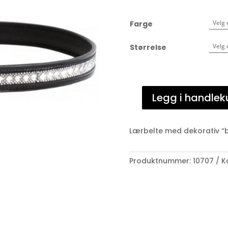
Farge
Størrelse
Legg i handlek
SD-
design
Azzaro
Lærbelte med dekorativ “b
Belte
antall
Produktnummer:
10707
K