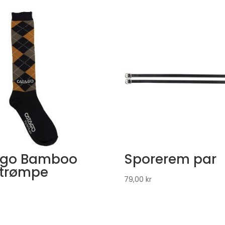
ago Bamboo
Sporerem par
strømpe
79,00
kr