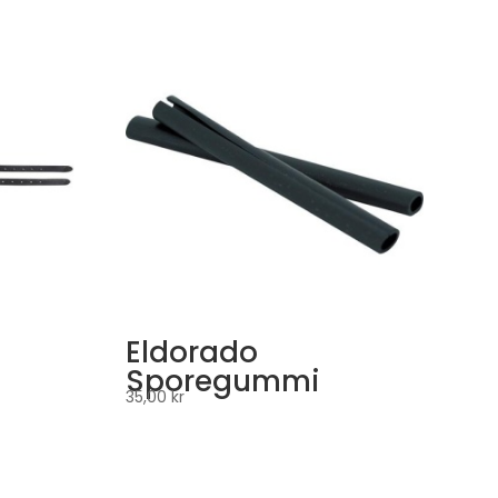
Eldorado
Sporegummi
35,00
kr