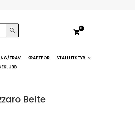
0
shopping_cart
ING/TRAV
KRAFTFOR
STALLUTSTYR
DEKLUBB
zaro Belte