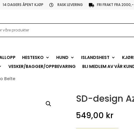
14 DAGERS ÅPENT KJØP
RASK LEVERING
FRI FRAKT FRA 2000,-


ALLOPP
HESTESKO
HUND
ISLANDSHEST
KJØR
VESKER/BAGGER/OPPBEVARING
BLI MEDLEM AV VÅR KUN
o Belte
SD-design Az
549,00
kr