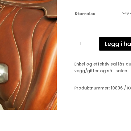
Størrelse
Saddlock,
Legg i h
sal
lås
antall
Enkel og effektiv sal lås d
vegg/gitter og så i salen.
Produktnummer:
10836
K