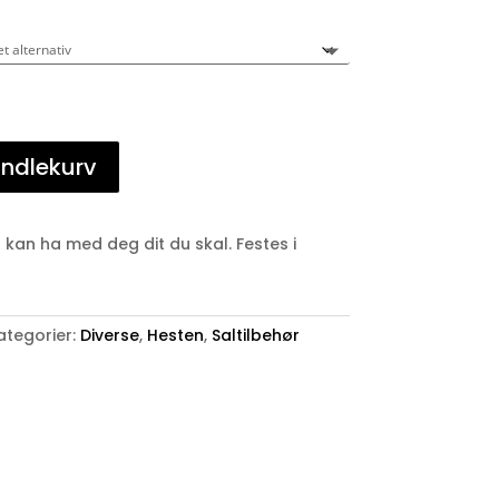
andlekurv
u kan ha med deg dit du skal. Festes i
ategorier:
Diverse
,
Hesten
,
Saltilbehør