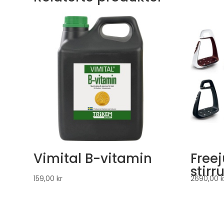
Vimital B-vitamin
Free
stirr
159,00
kr
2690,00
k