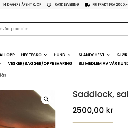
14 DAGERS ÅPENT KJØP
RASK LEVERING
FRI FRAKT FRA 2000,-


ALLOPP
HESTESKO
HUND
ISLANDSHEST
KJØR
VESKER/BAGGER/OPPBEVARING
BLI MEDLEM AV VÅR KUN
 lås
Saddlock, sal
2500,00
kr