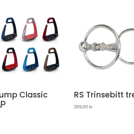
jump Classic
RS Trinsebitt tr
up
r
269,00
kr