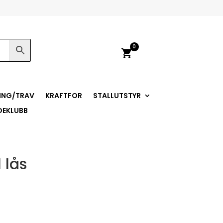
0
shopping_cart
ING/TRAV
KRAFTFOR
STALLUTSTYR
DEKLUBB
 lås