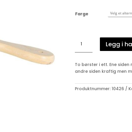
Farge
RS
Legg i h
manbørste
natural
antall
To børster i ett. Ene side
andre siden kraftig men m
Produktnummer:
10426
K