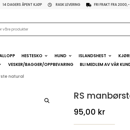
14 DAGERS ÅPENT KJØP
RASK LEVERING
FRI FRAKT FRA 2000,-


ALLOPP
HESTESKO
HUND
ISLANDSHEST
KJØR
VESKER/BAGGER/OPPBEVARING
BLI MEDLEM AV VÅR KUN
ste natural
RS manbørst
95,00
kr