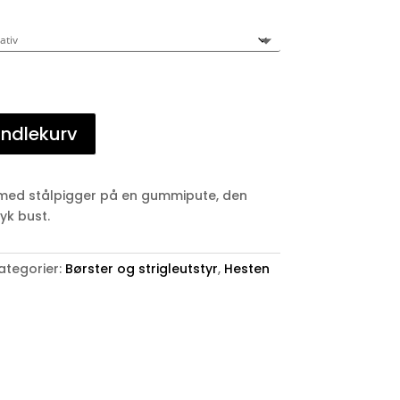
andlekurv
n med stålpigger på en gummipute, den
yk bust.
ategorier:
Børster og strigleutstyr
,
Hesten