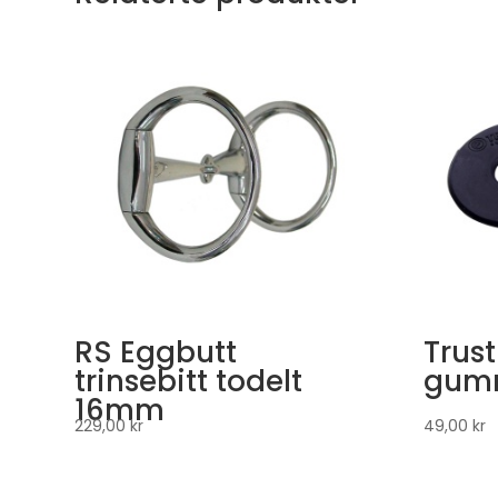
RS Eggbutt
Trust
trinsebitt todelt
gumm
16mm
229,00
kr
49,00
kr