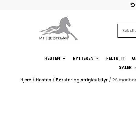

HESTEN
RYTTEREN
FELTRITT
G
SALER
Hjem
/
Hesten
/
Børster og strigleutstyr
/ RS manbør