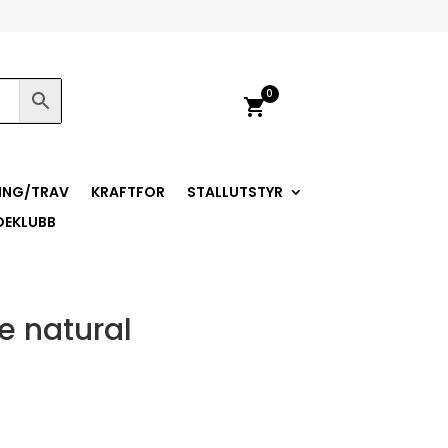
0
shopping_cart
ING/TRAV
KRAFTFOR
STALLUTSTYR
DEKLUBB
e natural