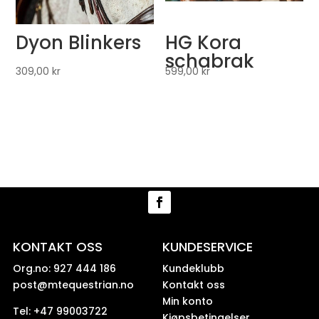
Dyon Blinkers
HG Kora
schabrak
309,00
kr
599,00
kr
KONTAKT OSS
KUNDESERVICE
Org.no: 927 444 186
Kundeklubb
post@mtequestrian.no
Kontakt oss
Min konto
Tel: +47 99003722
Kjøpsbetingelser