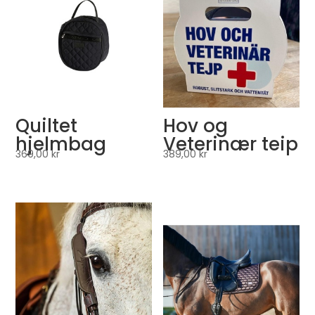
Quiltet
Hov og
hjelmbag
Veterinær teip
369,00
kr
389,00
kr