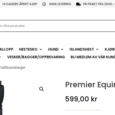
14 DAGERS ÅPENT KJØP
RASK LEVERING
FRI FRAKT FRA 2000,-


ALLOPP
HESTESKO
HUND
ISLANDSHEST
KJØR
VESKER/BAGGER/OPPBEVARING
BLI MEDLEM AV VÅR KUN
stallbandasjer
Premier Equi
599,00
kr