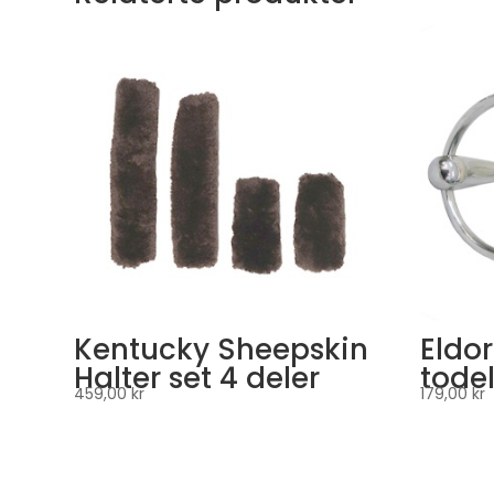
Kentucky Sheepskin
Eldor
Halter set 4 deler
todel
459,00
kr
179,00
kr