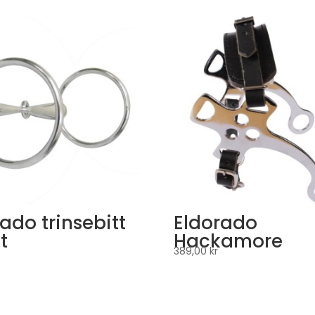
ado trinsebitt
Eldorado
t
Hackamore
389,00
kr