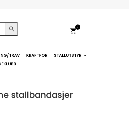
0
shopping_cart
ING/TRAV
KRAFTFOR
STALLUTSTYR
DEKLUBB
ne stallbandasjer