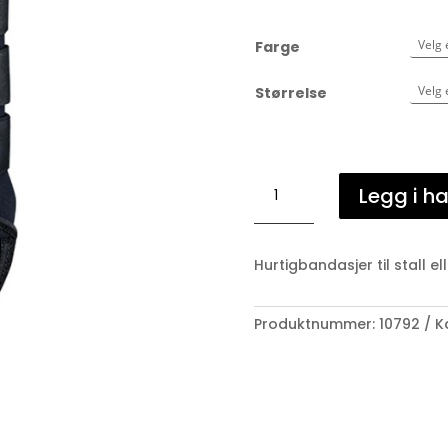
Farge
Størrelse
Premier
Legg i h
Equine
stallbandasjer
antall
Hurtigbandasjer til stall e
Produktnummer:
10792
K