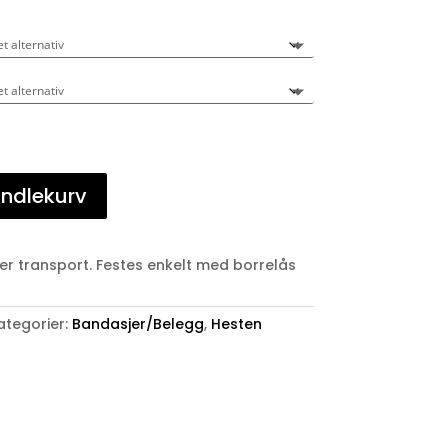
andlekurv
ller transport. Festes enkelt med borrelås
ategorier:
Bandasjer/Belegg
,
Hesten