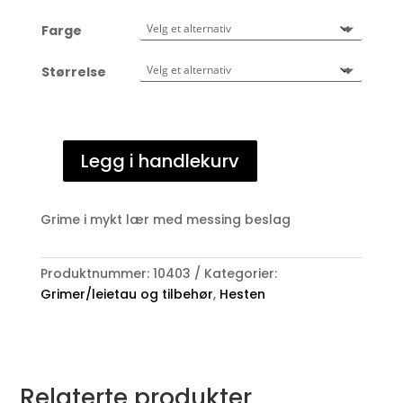
Farge
Størrelse
Legg i handlekurv
Premier
Equine
Lærgrime
Grime i mykt lær med messing beslag
antall
Produktnummer:
10403
Kategorier:
Grimer/leietau og tilbehør
,
Hesten
Relaterte produkter