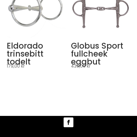
Eldorado
Globus Sport
trinsebitt
fullcheek
todelt
eggbut
179,00
kr
439,00
kr