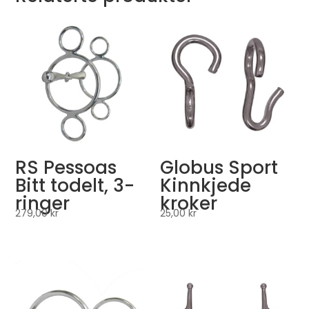
RS Pessoas
Globus Sport
Bitt todelt, 3-
Kinnkjede
ringer
kroker
279,00
kr
25,00
kr